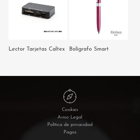
AÑADIR AL
AÑADIR AL
Lector Tarjetas Caltex
Bolígrafo Smart
CARRITO
CARRITO
Cookies
Aviso Legal
Política de privacidad
Pagos