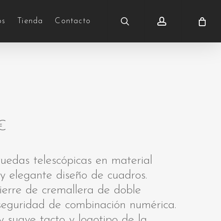
search
account
os
Tienda
Contacto
€
uedas telescópicas en material
 y elegante diseño de cuadros.
ierre de cremallera de doble
e seguridad de combinación numérica.
suave tacto y logotipo de la