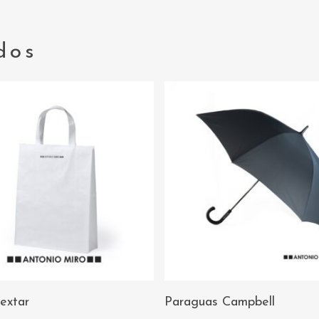
dos
AÑADIR AL
AÑADIR AL
extar
Paraguas Campbell
CARRITO
CARRITO