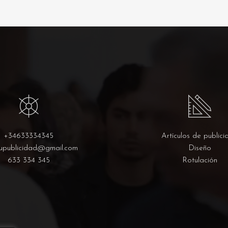
+34633334345
Artículos de publici
upublicidad@gmail.com
Diseño
633 334 345
Rotulación