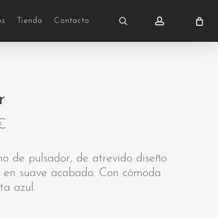
search
account
os
Tienda
Contacto
r
€
mo de pulsador, de atrevido diseño
do en suave acabado. Con cómoda
ta azul.