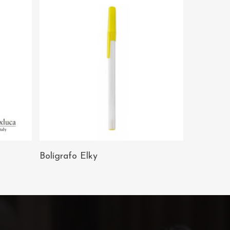
AÑADIR AL
Bolígrafo Elky
CARRITO