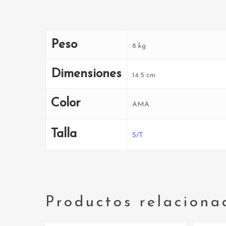
Peso
8 kg
Dimensiones
14.5 cm
Color
AMA
Talla
S/T
Productos relaciona