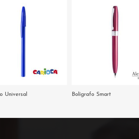
AÑADIR AL
AÑADIR AL
fo Universal
Bolígrafo Smart
CARRITO
CARRITO