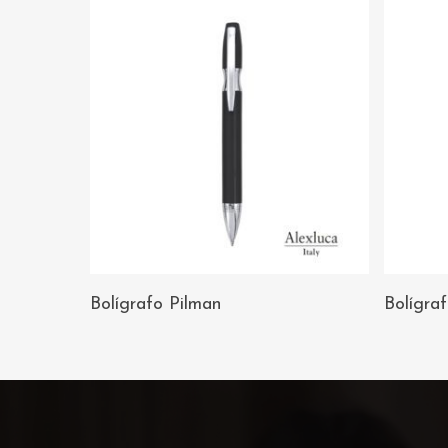
AÑADIR AL
Bolígrafo Pilman
Bolígra
CARRITO