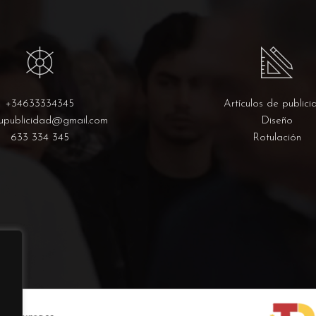
+34633334345
Artículos de publici
upublicidad@gmail.com
Diseño
633 334 345
Rotulación