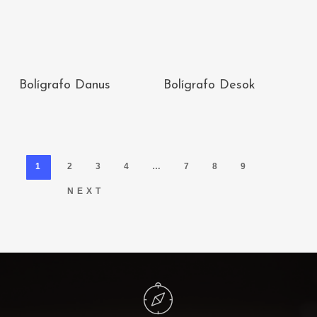
AÑADIR AL
AÑADIR AL
Bolígrafo Danus
Bolígrafo Desok
CARRITO
CARRITO
1
2
3
4
…
7
8
9
NEXT