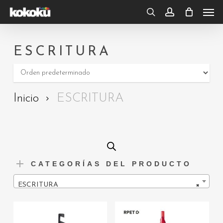
Skip
Men
to
search
account
main
content
ESCRITURA
Inicio
ESCRITURA
CATEGORÍAS DEL PRODUCTO
ESCRITURA
×