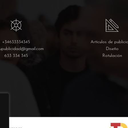
+34633334345
Artículos de publici
upublicidad@gmail.com
Diseño
633 334 345
Rotulación