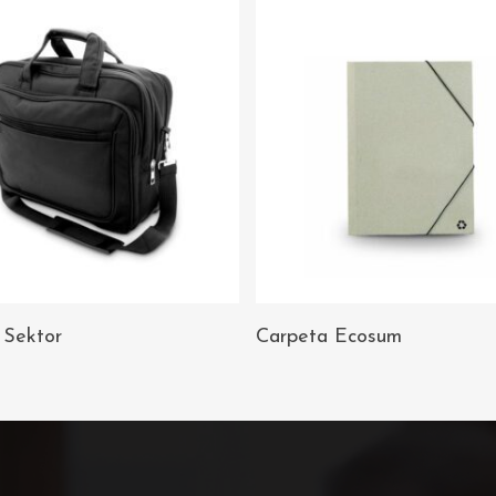
AÑADIR AL
AÑADIR AL
 Sektor
Carpeta Ecosum
CARRITO
CARRITO