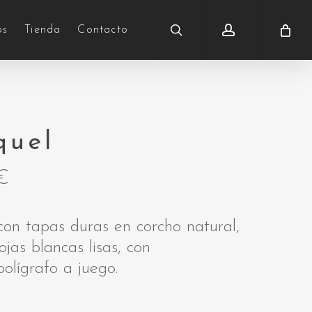
search
account
os
Tienda
Contacto
quel
€
con tapas duras en corcho natural,
ojas blancas lisas, con
olígrafo a juego.