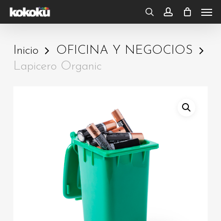
Skip
Men
to
search
account
main
Inicio
OFICINA Y NEGOCIOS
content
Lapicero Organic