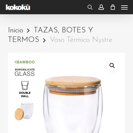
Skip
Men
to
search
account
main
Inicio
TAZAS, BOTES Y
content
TERMOS
Vaso Térmico Nystre