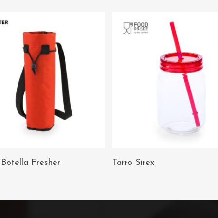
AÑADIR AL
AÑADIR AL
Botella Fresher
Tarro Sirex
CARRITO
CARRITO