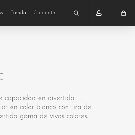
search
account
os
Tienda
Contacto
€
 capacidad en divertida
ior en color blanco con tira de
ertida gama de vivos colores.