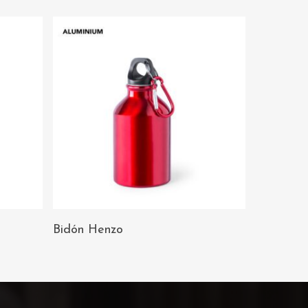
AÑADIR AL
Bidón Henzo
CARRITO