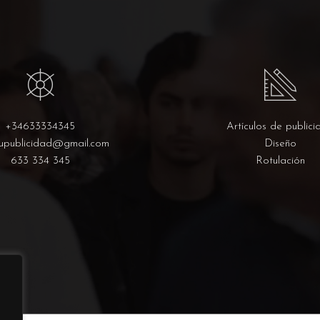
+34633334345
Artículos de publici
upublicidad@gmail.com
Diseño
633 334 345
Rotulación