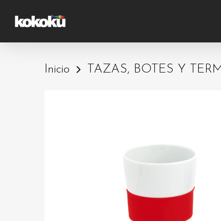
Skip
to
main
content
Inicio
TAZAS, BOTES Y TER