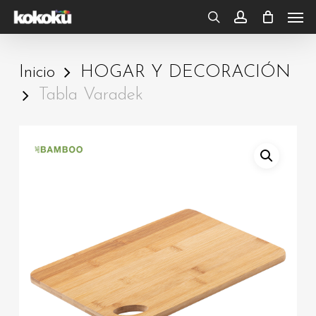
Skip
Men
to
search
account
main
Inicio
HOGAR Y DECORACIÓN
content
Tabla Varadek