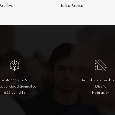
AÑADIR AL
AÑADIR AL
Gulliver
Bolsa Geiser
CARRITO
CARRITO
+34633334345
Artículos de publici
upublicidad@gmail.com
Diseño
633 334 345
Rotulación