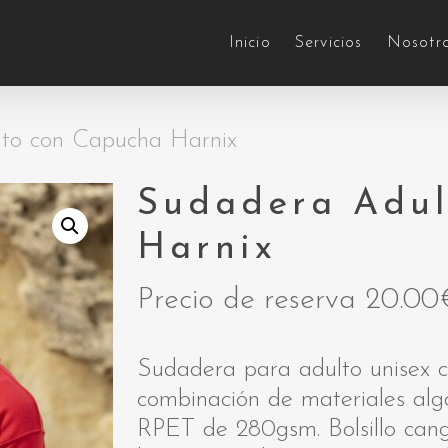
Inicio
Servicios
Nosotr
to con Capucha Harnix
Sudadera Adul
Harnix
Precio de reserva
20.00
Sudadera para adulto unisex 
combinación de materiales alg
RPET de 280gsm. Bolsillo can