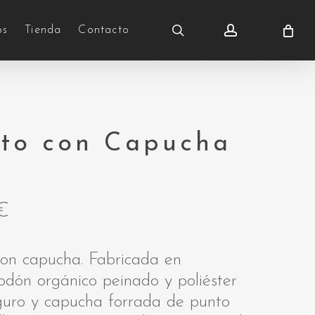
search
account
os
Tienda
Contacto
to con Capucha
€
con capucha. Fabricada en
odón orgánico peinado y poliéster
guro y capucha forrada de punto