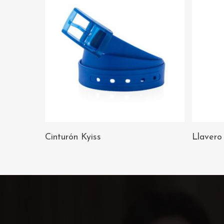
AÑADIR AL
Cinturón Kyiss
Llavero
CARRITO