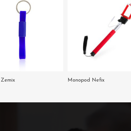
AÑADIR AL
AÑADIR AL
 Zemix
Monopod Nefix
CARRITO
CARRITO