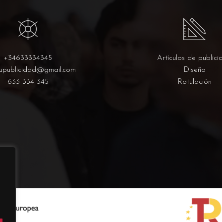
+34633334345
Artículos de publici
upublicidad@gmail.com
Diseño
633 334 345
Rotulación