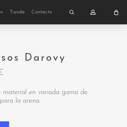
search
account
os
Tienda
Contacto
usos Darovy
€
te material en variada gama de
 para la arena.