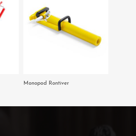
AÑADIR AL
Monopod Rontiver
CARRITO