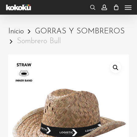
Skip
Men
to
search
account
main
Inicio
GORRAS Y SOMBREROS
content
Sombrero Bull