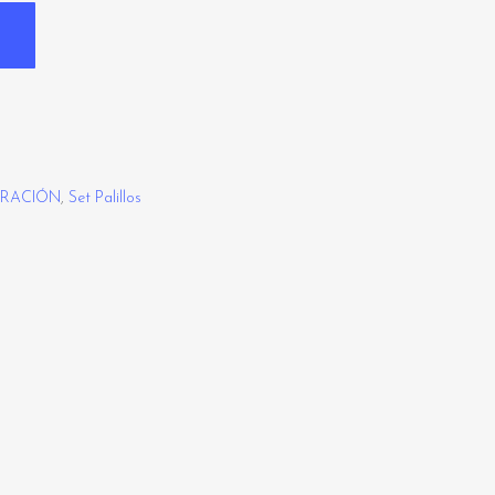
ORACIÓN
,
Set Palillos