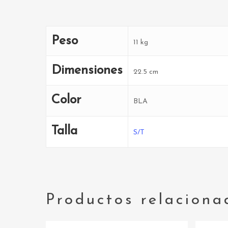
Peso
11 kg
Dimensiones
22.5 cm
Color
BLA
Talla
S/T
Productos relaciona