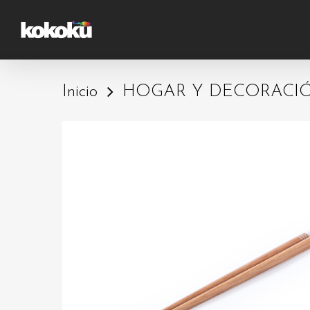
Skip
to
main
content
Inicio
HOGAR Y DECORACI