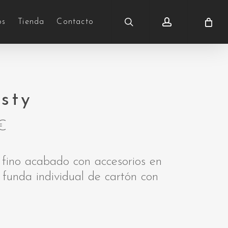
search
account
os
Tienda
Contacto
esty
€
 fino acabado con accesorios en
 funda individual de cartón con