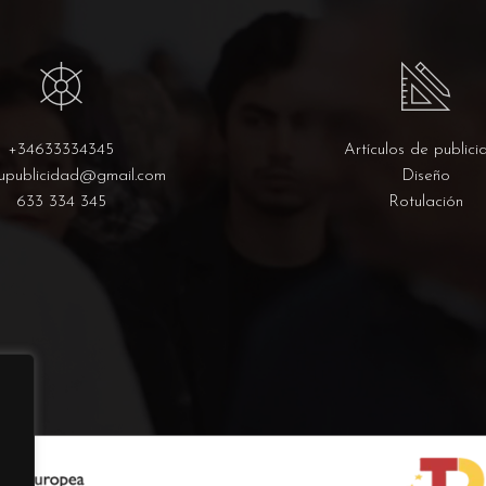
+34633334345
Artículos de publici
upublicidad@gmail.com
Diseño
633 334 345
Rotulación