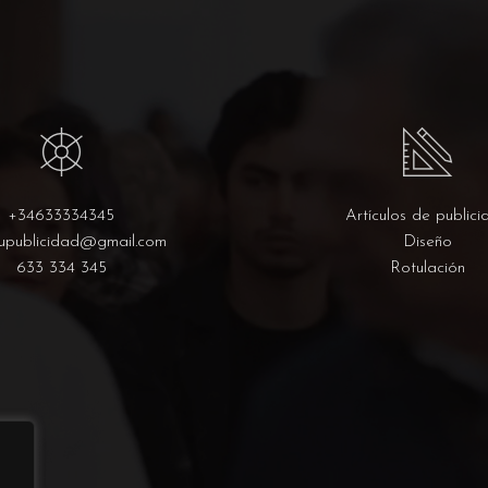
+34633334345
Artículos de publici
upublicidad@gmail.com
Diseño
633 334 345
Rotulación