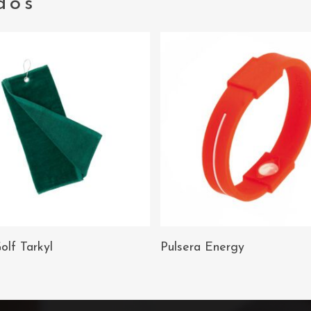
dos
AÑADIR AL
AÑADIR AL
olf Tarkyl
Pulsera Energy
CARRITO
CARRITO