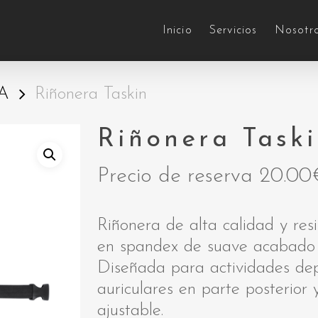
Inicio
Servicios
Nosotr
A
Riñonera Taskin
Riñonera Task
Precio de reserva
20.00
Riñonera de alta calidad y res
en spandex de suave acabado c
Diseñada para actividades dep
auriculares en parte posterior y
ajustable.