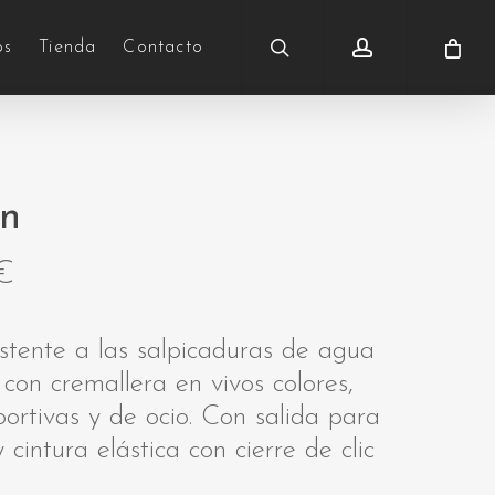
search
account
os
Tienda
Contacto
in
€
istente a las salpicaduras de agua
on cremallera en vivos colores,
ortivas y de ocio. Con salida para
 cintura elástica con cierre de clic