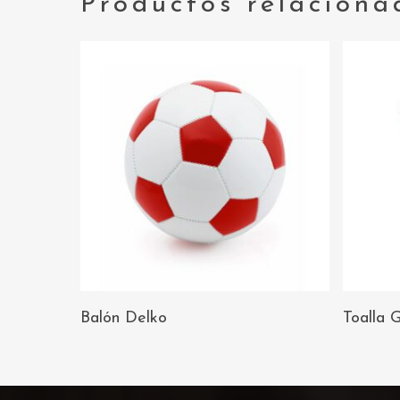
Productos relaciona
AÑADIR AL
Balón Delko
Toalla G
CARRITO