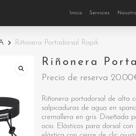
Inicio
Servicios
Nosotr
A
Riñonera Portadorsal Rapik
Riñonera Port
Precio de reserva
20.00
Riñonera portadorsal de alta ca
salpicaduras de agua en span
cremallera en gris. Diseñada p
ocio. Elásticos para dorsal con
elástica con cierre de clic ajust