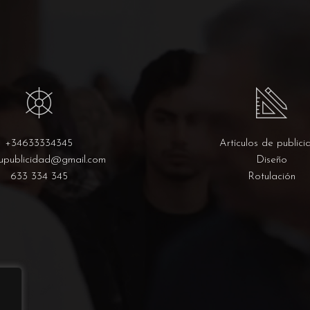
+34633334345
Artículos de publici
upublicidad@gmail.com
Diseño
633 334 345
Rotulación