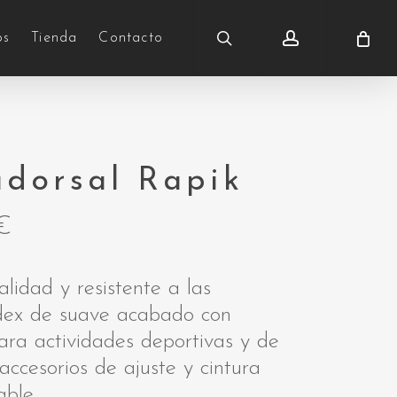
search
account
os
Tienda
Contacto
adorsal Rapik
€
lidad y resistente a las
dex de suave acabado con
ara actividades deportivas y de
 accesorios de ajuste y cintura
able.