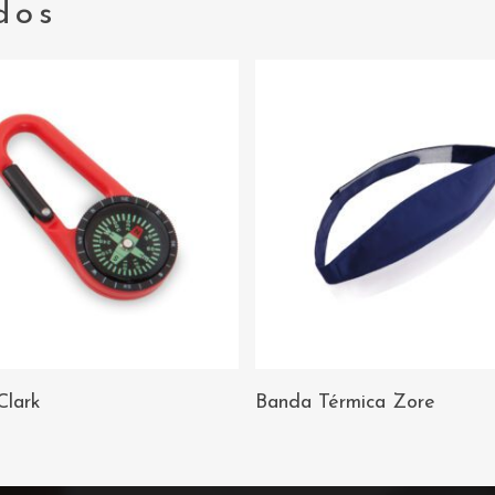
dos
AÑADIR AL
AÑADIR AL
Clark
Banda Térmica Zore
CARRITO
CARRITO