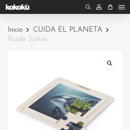
Skip
Men
to
search
account
main
Inicio
CUIDA EL PLANETA
content
Puzzle Sutrox