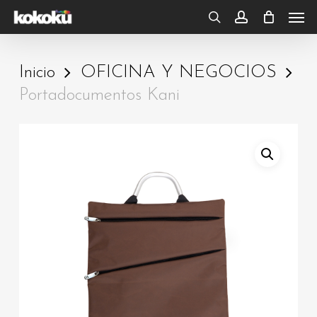
Skip
Men
to
search
account
main
Inicio
OFICINA Y NEGOCIOS
content
Portadocumentos Kani