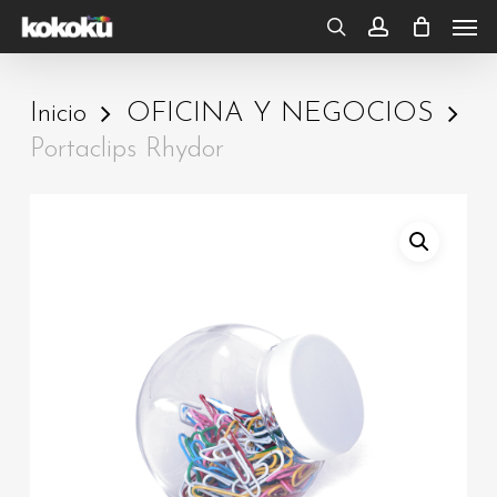
Skip
Men
to
search
account
main
Inicio
OFICINA Y NEGOCIOS
content
Portaclips Rhydor