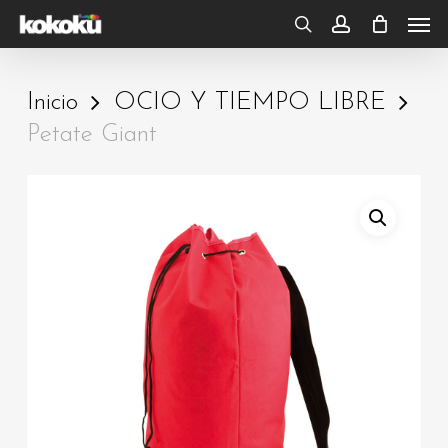
Skip
Men
to
search
account
main
Inicio
OCIO Y TIEMPO LIBRE
content
Petate Giant