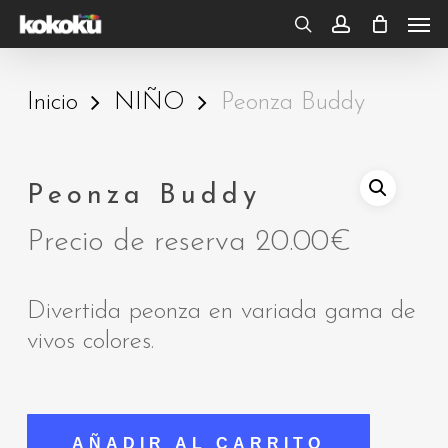
Skip
Men
to
search
account
main
Inicio
NIÑO
Peonza Buddy
content
Peonza Buddy
Precio de reserva
20.00
€
Divertida peonza en variada gama de
vivos colores.
AÑADIR AL CARRITO