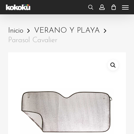
Skip
Men
to
search
account
main
Inicio
VERANO Y PLAYA
content
Parasol Cavalier