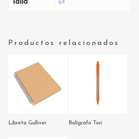
Talla
S/T
Productos relacionados
AÑADIR AL
AÑADIR AL
Libreta Gulliver
Bolígrafo Tori
CARRITO
CARRITO