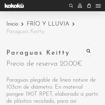
Skip
Men
to
search
account
main
Inicio
FRÍO Y LLUVIA
content
Paraguas Keitty
Paraguas Keitty
Precio de reserva
20.00
€
Paraguas plegable de línea nature de
103cm de diámetro. En material
pongee 190T RPET, elaborado a partir
de plástico reciclado, para así