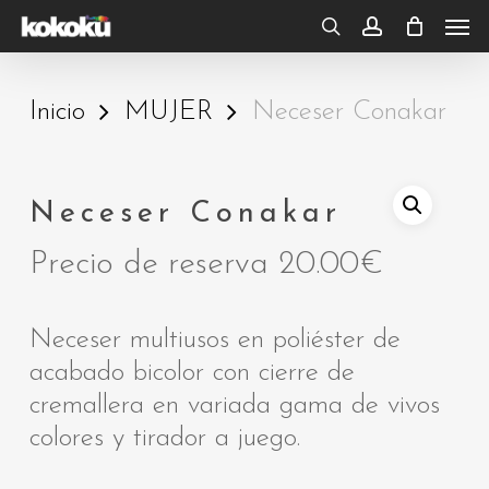
Skip
Men
to
search
account
main
Inicio
MUJER
Neceser Conakar
content
Neceser Conakar
Precio de reserva
20.00
€
Neceser multiusos en poliéster de
acabado bicolor con cierre de
cremallera en variada gama de vivos
colores y tirador a juego.