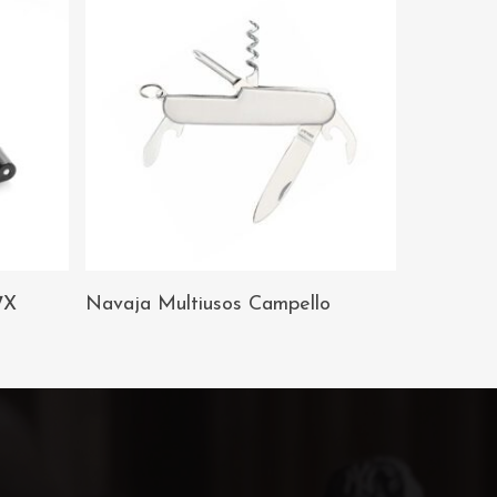
AÑADIR AL
7X
Navaja Multiusos Campello
CARRITO