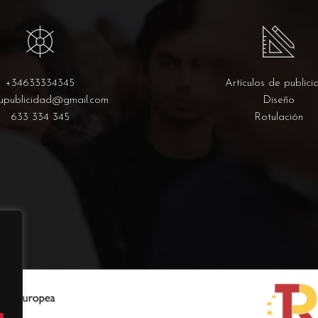
+34633334345
Artículos de publici
upublicidad@gmail.com
Diseño
633 334 345
Rotulación