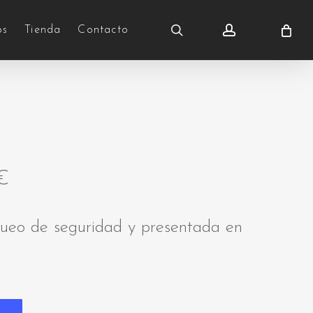
search
account
os
Tienda
Contacto
€
queo de seguridad y presentada en