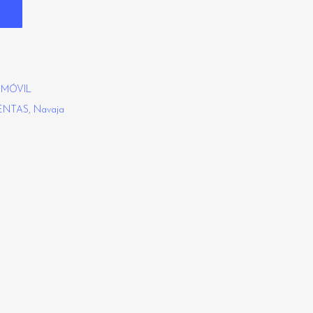
OMÓVIL
ENTAS
,
Navaja