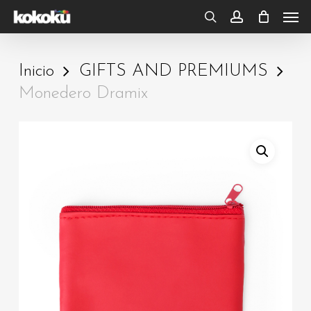
Skip
Men
to
search
account
main
Inicio
GIFTS AND PREMIUMS
content
Monedero Dramix