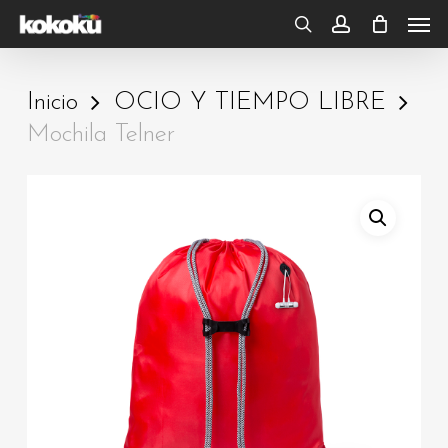
Skip
Men
to
search
account
main
Inicio
OCIO Y TIEMPO LIBRE
content
Mochila Telner