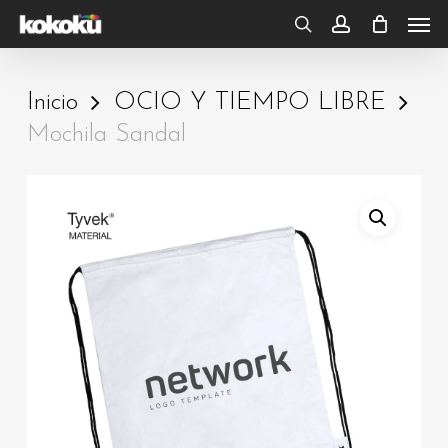
Skip
Men
to
search
account
main
Inicio
OCIO Y TIEMPO LIBRE
content
Mochila Sandal