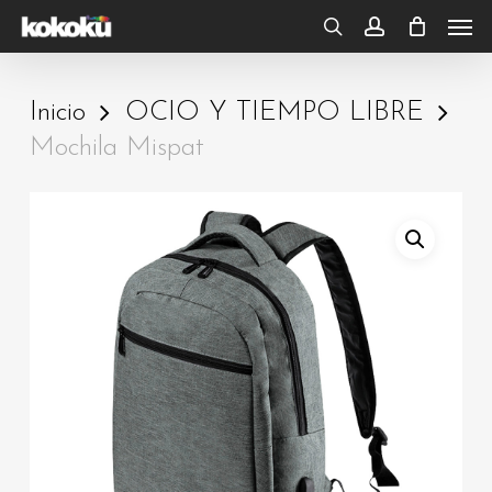
Skip
Men
to
search
account
main
Inicio
OCIO Y TIEMPO LIBRE
content
Mochila Mispat