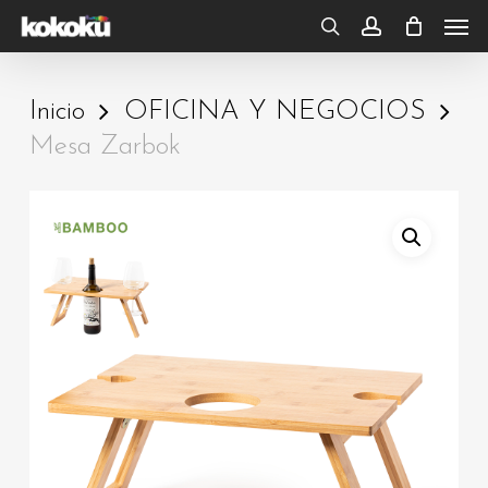
Skip
Men
to
search
account
main
Inicio
OFICINA Y NEGOCIOS
content
Mesa Zarbok