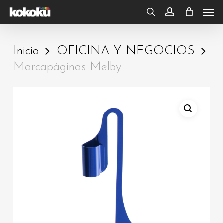
Skip
Men
to
search
account
main
Inicio
OFICINA Y NEGOCIOS
content
Marcapáginas Melby