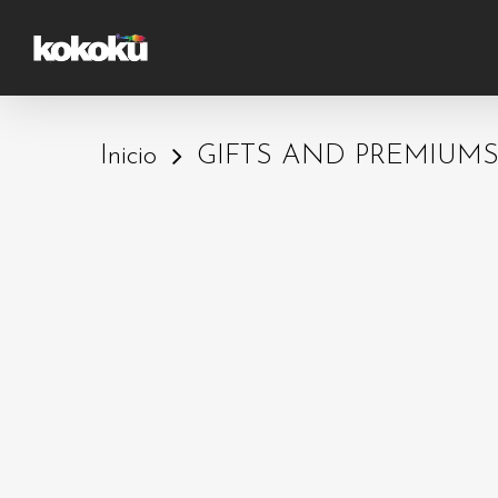
Skip
to
main
content
Inicio
GIFTS AND PREMIUM