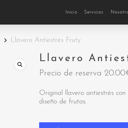
Inicio
Servicios
Nosotr
S
Llavero Antiestrés Fruty
Llavero Anties
Precio de reserva
20.00
Original llavero antiestrés co
diseño de frutas.