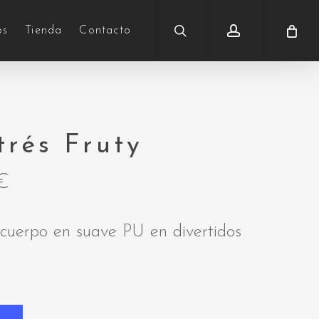
search
account
os
Tienda
Contacto
trés Fruty
€
n cuerpo en suave PU en divertidos