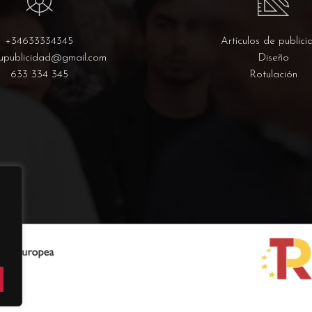
+34633334345
Artículos de publici
upublicidad@gmail.com
Diseño
633 334 345
Rotulación