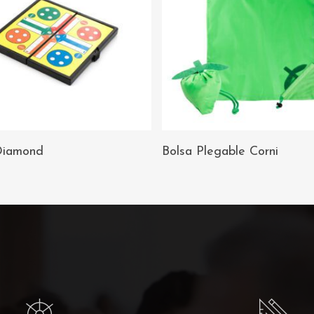
AÑADIR AL
AÑADIR AL
Diamond
Bolsa Plegable Corni
CARRITO
CARRITO