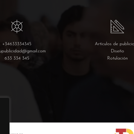
+34633334345
Artículos de publici
upublicidad@gmail.com
Diseño
633 334 345
Rotulación