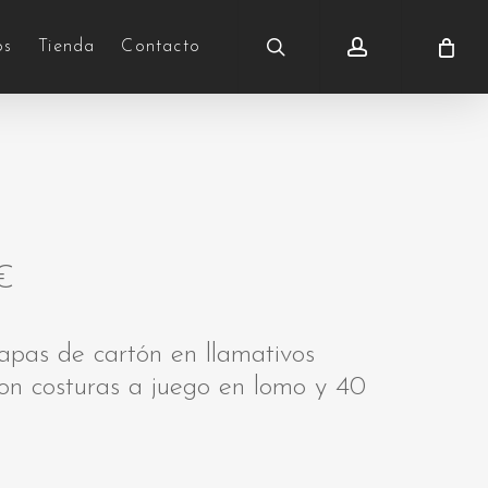
search
account
os
Tienda
Contacto
€
tapas de cartón en llamativos
on costuras a juego en lomo y 40