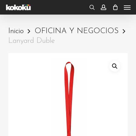
Skip
Men
to
search
account
main
Inicio
OFICINA Y NEGOCIOS
content
Lanyard Duble