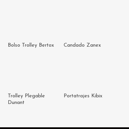
AÑADIR AL
AÑADIR AL
Bolso Trolley Bertox
Candado Zanex
CARRITO
CARRITO
AÑADIR AL
AÑADIR AL
Trolley Plegable
Portatrajes Kibix
CARRITO
CARRITO
Dunant