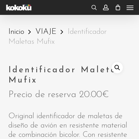
Skip
Men
to
search
account
main
Inicio
VIAJE
Identificador
content
Maletas Mufix
Identificador Maletas
Mufix
Precio de reserva
20.00
€
Original identificador de maletas de
diseño de avión en resistente material
de combinación bicolor. Con resistente