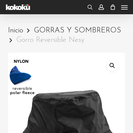
Skip
Men
to
search
account
main
Inicio
GORRAS Y SOMBREROS
content
Gorro Reversible Nesy