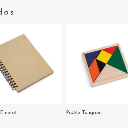
dos
AÑADIR AL
AÑADIR AL
 Emerot
Puzzle Tangram
CARRITO
CARRITO