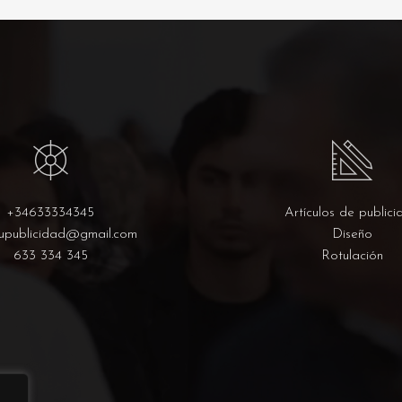
+34633334345
Artículos de publici
upublicidad@gmail.com
Diseño
633 334 345
Rotulación