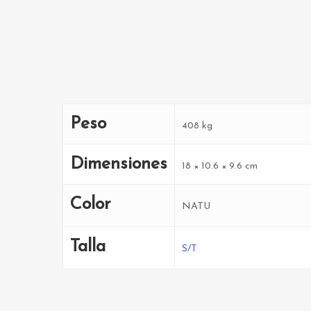
Peso
408 kg
Dimensiones
18 × 10.6 × 9.6 cm
Color
NATU
Talla
S/T