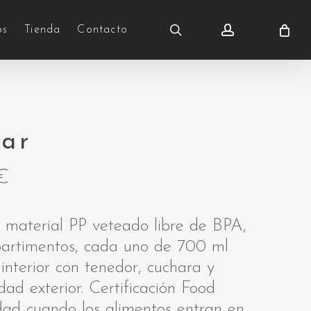
search
account
os
Tienda
Contacto
ar
€
e material PP veteado libre de BPA,
artimentos, cada uno de 700 ml
nterior con tenedor, cuchara y
idad exterior. Certificación Food
dad cuando los alimentos entran en