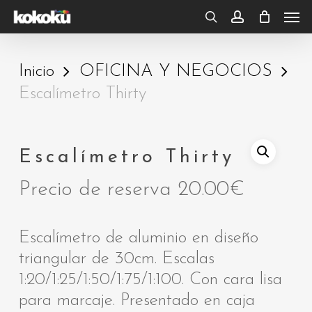
Skip
Men
to
search
account
main
Inicio
OFICINA Y NEGOCIOS
content
Escalímetro Thirty
Escalímetro Thirty
Precio de reserva
20.00
€
Escalímetro de aluminio en diseño
triangular de 30cm. Escalas
1:20/1:25/1:50/1:75/1:100. Con cara lisa
para marcaje. Presentado en caja