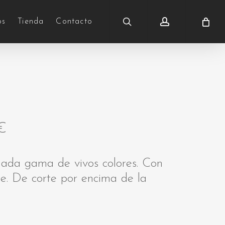
search
account
os
Tienda
Contacto
€
iada gama de vivos colores. Con
ste. De corte por encima de la