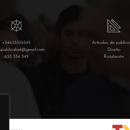
+34633334345
Artículos de publici
upublicidad@gmail.com
Diseño
633 334 345
Rotulación