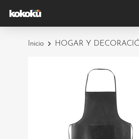
Skip
to
main
content
Inicio
HOGAR Y DECORACI