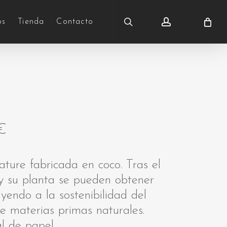
search
account
os
Tienda
Contacto
a
€
ature fabricada en coco. Tras el
 y su planta se pueden obtener
yendo a la sostenibilidad del
e materias primas naturales.
l de papel.