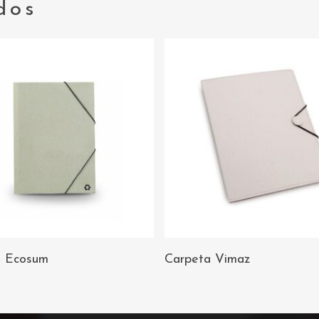
dos
AÑADIR AL
AÑADIR AL
a Ecosum
Carpeta Vimaz
CARRITO
CARRITO