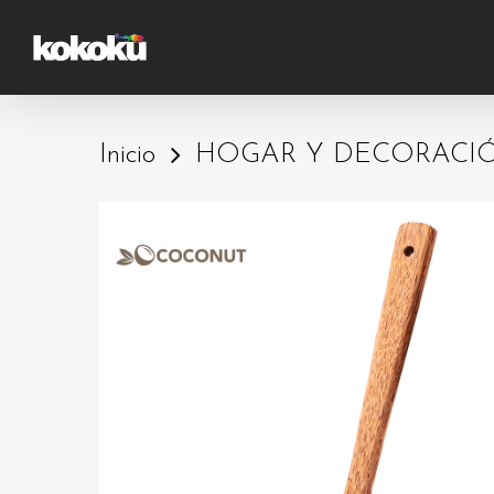
Skip
to
main
content
Inicio
HOGAR Y DECORACI