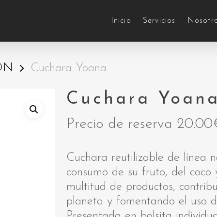
Inicio
Servicios
Nosotr
ÓN
Cuchara Yoana
Cuchara Yoan
Precio de reserva
20.00
Cuchara reutilizable de línea n
consumo de su fruto, del coco
multitud de productos, contribu
planeta y fomentando el uso d
Presentada en bolsita individua