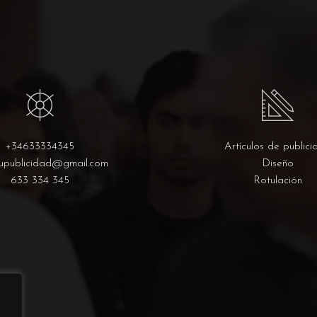
+34633334345
Artículos de publici
upublicidad@gmail.com
Diseño
633 334 345
Rotulación