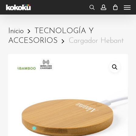
Skip
Men
to
search
account
main
Inicio
TECNOLOGÍA Y
content
ACCESORIOS
Cargador Hebant