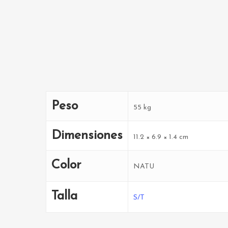
Peso
55 kg
Dimensiones
11.2 × 6.9 × 1.4 cm
Color
NATU
Talla
S/T