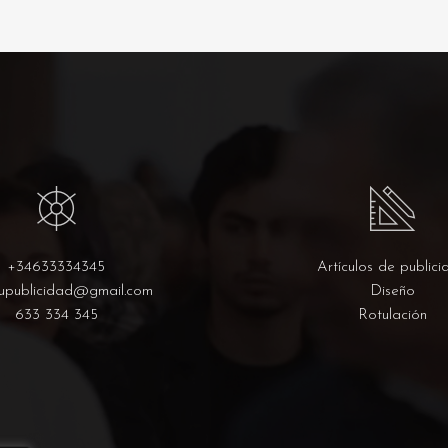
+34633334345
Artículos de publici
upublicidad@gmail.com
Diseño
633 334 345
Rotulación