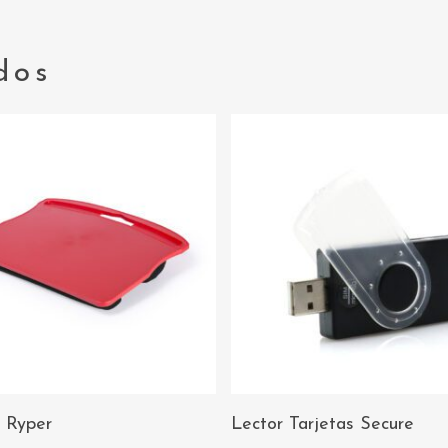
dos
AÑADIR AL
AÑADIR AL
 Ryper
Lector Tarjetas Secure
CARRITO
CARRITO