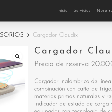
Inicio
Servicios
Nosotr
SORIOS
Cargador Claudix
Cargador Clau
Precio de reserva
20.00
Cargador inalámbrico de líne
combinación con caña de trigo,
materias primas naturales y re
Indicador de estado de carga y
equipados con tecnología de ca