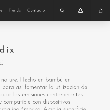
search
account
os
Tienda
Contacto
dix
€
a nature. Hecho en bambú en
 para así fomentar la utilización de
ducir las emisiones contaminantes.
 compatible con dispositivos
rga inalámbrica. Amplia superficie