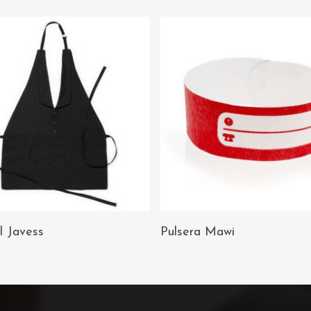
AÑADIR AL
AÑADIR AL
l Javess
Pulsera Mawi
CARRITO
CARRITO