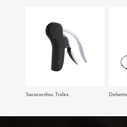
AÑADIR AL
Sacacorchos Trolex
Delanta
CARRITO