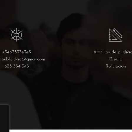
+34633334345
Artículos de publici
upublicidad@gmail.com
Diseño
633 334 345
Rotulación