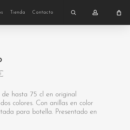
search
account
os
Tienda
Contacto
o
€
 de hasta 75 cl en original
os colores. Con anillas en color
ptada para botella. Presentado en