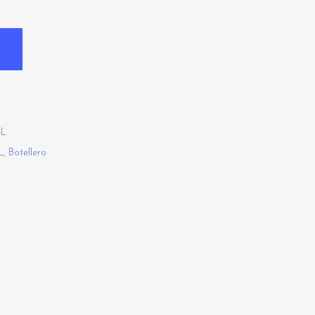
EL
L
,
Botellero