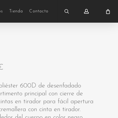
search
account
os
Tienda
Contacto
€
 poliéster 600D de desenfadado
rtimento principal con cierre de
intas en tirador para fácil apertura
 cremallera con cinta en tirador.
dedor del cuerpo en color negro,