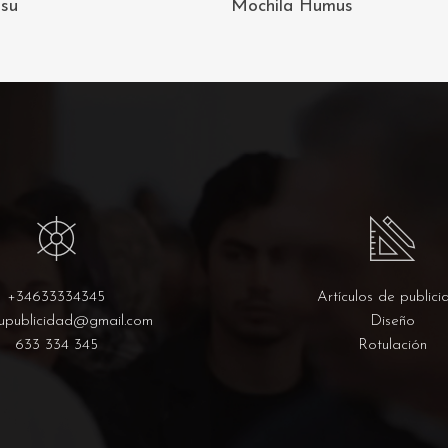
isu
Mochila Humus
CARRITO
CARRITO
+34633334345
Artículos de publici
upublicidad@gmail.com
Diseño
633 334 345
Rotulación