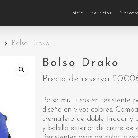
Inicio
Servicios
Nosotr
E
Bolso Drako
Bolso Drako
Precio de reserva
20.00
Bolso multiusos en resistente
diseño en vivos colores. Compa
cremallera de doble tirador y c
y bolsillo exterior de cierre de
Resistentes asas de nylon alre