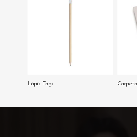
AÑADIR AL
Lápiz Togi
Carpet
CARRITO