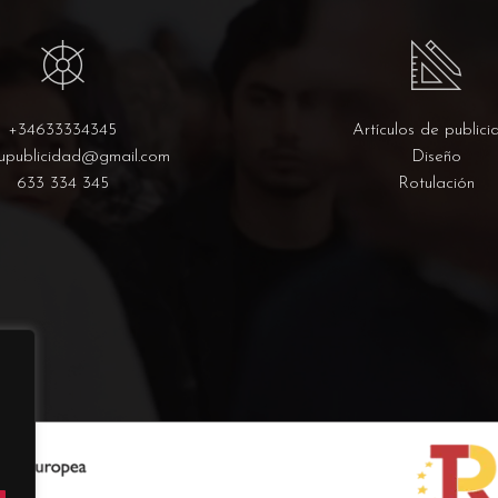
+34633334345
Artículos de publici
upublicidad@gmail.com
Diseño
633 334 345
Rotulación