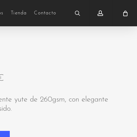
search
account
os
Tienda
Contacto
€
stente yute de 260gsm, con elegante
ido.