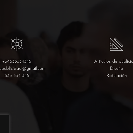
+34633334345
Artículos de publici
upublicidad@gmail.com
Diseño
633 334 345
Rotulación