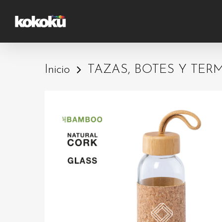
Skip
to
main
content
Inicio
TAZAS, BOTES Y TER