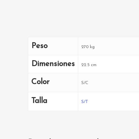
Peso
270 kg
Dimensiones
22.5 cm
Color
S/C
Talla
S/T