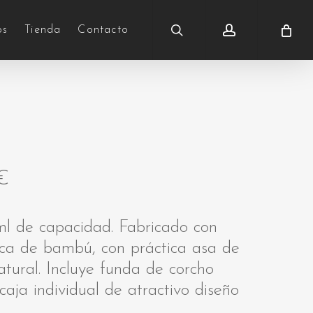
search
account
os
Tienda
Contacto
€
l de capacidad. Fabricado con
osca de bambú, con práctica asa de
atural. Incluye funda de corcho
caja individual de atractivo diseño