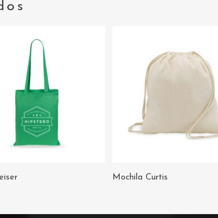
dos
AÑADIR AL
AÑADIR AL
eiser
Mochila Curtis
CARRITO
CARRITO