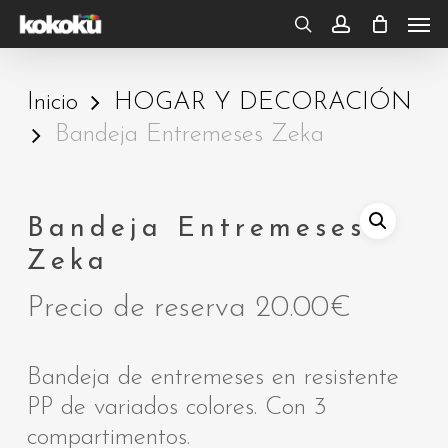
Skip
Men
to
search
account
main
Inicio
HOGAR Y DECORACIÓN
content
Bandeja Entremeses Zeka
Bandeja Entremeses
Zeka
Precio de reserva
20.00
€
Bandeja de entremeses en resistente
PP de variados colores. Con 3
compartimentos.