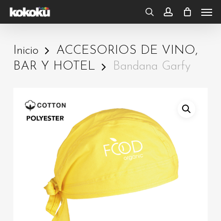
Skip
Men
to
search
account
main
Inicio
ACCESORIOS DE VINO,
content
BAR Y HOTEL
Bandana Garfy