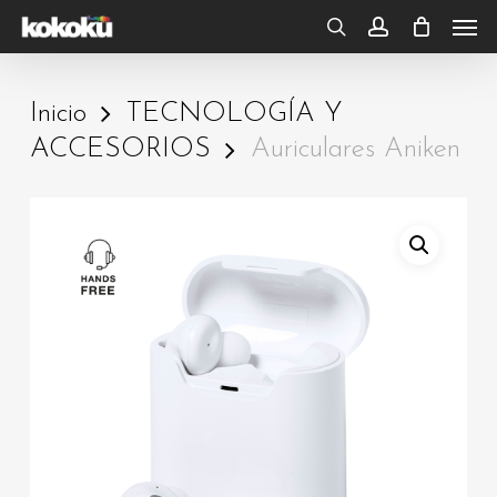
Skip
Men
to
search
account
main
Inicio
TECNOLOGÍA Y
content
ACCESORIOS
Auriculares Aniken