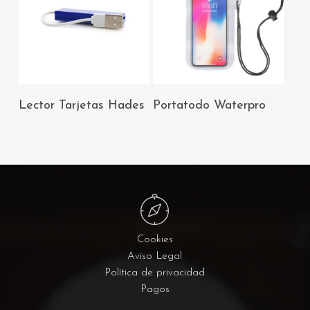
AÑADIR AL
AÑADIR AL
Lector Tarjetas Hades
Portatodo Waterpro
CARRITO
CARRITO
Cookies
Aviso Legal
Política de privacidad
Pagos