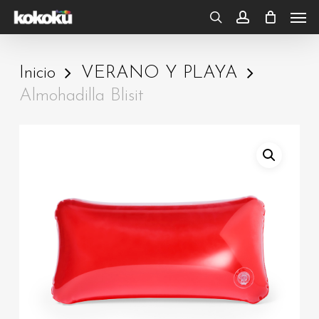
Skip
Men
to
search
account
main
Inicio
VERANO Y PLAYA
content
Almohadilla Blisit