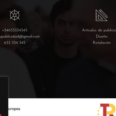
+34633334345
Artículos de publici
upublicidad@gmail.com
Diseño
633 334 345
Rotulación