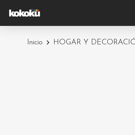
Skip
to
main
content
Inicio
HOGAR Y DECORACI