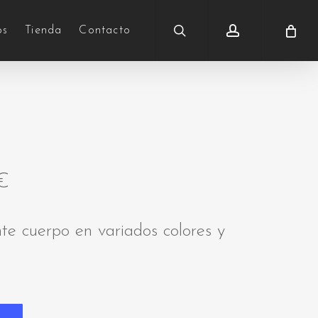
search
account
os
Tienda
Contacto
€
te cuerpo en variados colores y