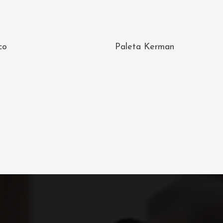
AÑADIR AL
AÑADIR AL
co
Paleta Kerman
CARRITO
CARRITO